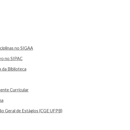
ip to main content
Skip to navigat
ciplinas no SIGAA
ivo no SIPAC
da Biblioteca
ente Curricular
ma
ção Geral de Estágios (CGE UFPB)